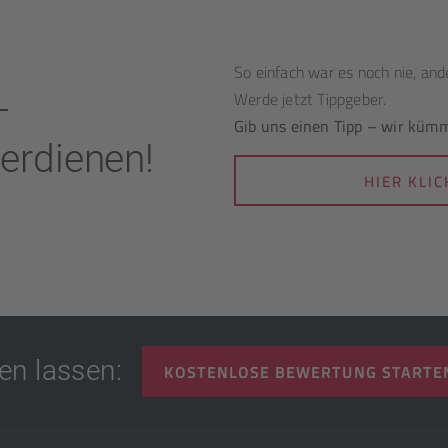
So einfach war es noch nie, ande
Werde jetzt Tippgeber.
-
Gib uns einen Tipp – wir küm
erdienen!
HIER KLI
en lassen:
KOSTENLOSE BEWERTUNG STARTE