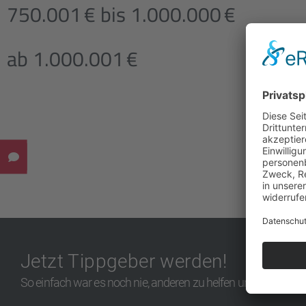
750.001 € bis 1.000.000 €
ab 1.000.001 €
Jetzt Tippgeber werden!
So einfach war es noch nie, anderen zu helfen und dabei selbs