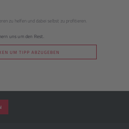
ren zu helfen und dabei selbst zu profitieren.
mern uns um den Rest.
CKEN UM TIPP ABZUGEBEN
N