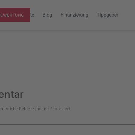
BEWERTUNG
ktuelle Angebote
Blog
Finanzierung
Tippgeber
entar
rderliche Felder sind mit
*
markiert