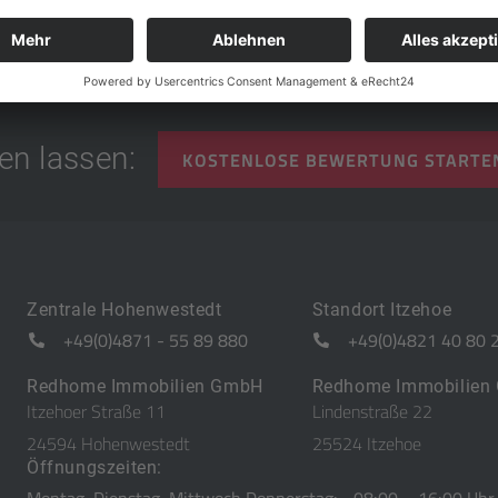
rowser für meinen nächsten Kommentar speichern.
en lassen:
KOSTENLOSE BEWERTUNG STARTE
Zentrale Hohenwestedt
Standort Itzehoe
+49(0)4871 - 55 89 880
+49(0)4821 40 80 
Redhome Immobilien GmbH
Redhome Immobilien
Itzehoer Straße 11
Lindenstraße 22
24594 Hohenwestedt
25524 Itzehoe
Öffnungszeiten: